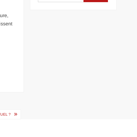
ure,
issent
TUEL ?