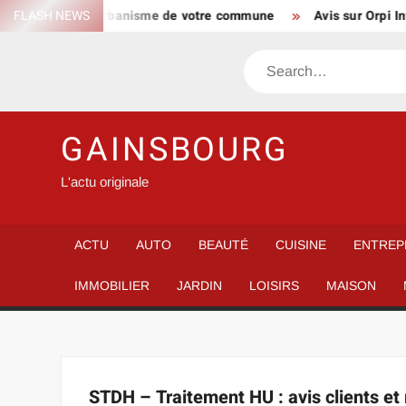
Skip
ter les cartes d’urbanisme de votre commune
FLASH NEWS
Avis sur Orpi Inv
to
content
Search
GAINSBOURG
L'actu originale
ACTU
AUTO
BEAUTÉ
CUISINE
ENTREP
IMMOBILIER
JARDIN
LOISIRS
MAISON
STDH – Traitement HU : avis clients et 