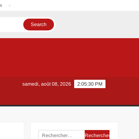
Casser un mur non porteur : que dit la réglementation en 202
samedi, août 08, 2026
2:05:30 PM
Rechercher :