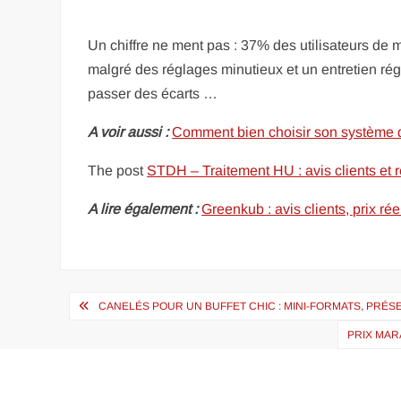
Un chiffre ne ment pas : 37% des utilisateurs de 
malgré des réglages minutieux et un entretien régu
passer des écarts …
A voir aussi :
Comment bien choisir son système d
The post
STDH – Traitement HU : avis clients et r
A lire également :
Greenkub : avis clients, prix ré
Navigation
CANELÉS POUR UN BUFFET CHIC : MINI-FORMATS, PRÉ
de
PRIX MAR
l’article