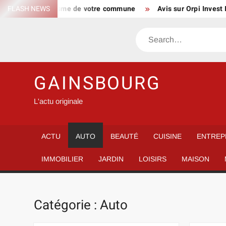
Skip
tes d’urbanisme de votre commune
FLASH NEWS
Avis sur Orpi Invest Immo pri
to
content
Search
GAINSBOURG
L'actu originale
ACTU
AUTO
BEAUTÉ
CUISINE
ENTREP
IMMOBILIER
JARDIN
LOISIRS
MAISON
Catégorie :
Auto