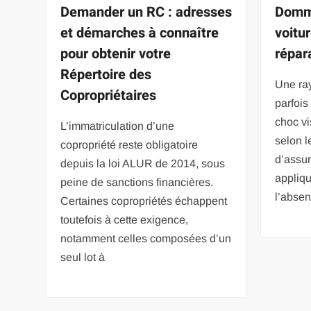
Demander un RC : adresses
Domm
et démarches à connaître
voitu
pour obtenir votre
répar
Répertoire des
Une ray
Copropriétaires
parfois
choc vi
L’immatriculation d’une
selon l
copropriété reste obligatoire
d’assur
depuis la loi ALUR de 2014, sous
appliq
peine de sanctions financières.
l’abse
Certaines copropriétés échappent
toutefois à cette exigence,
notamment celles composées d’un
seul lot à