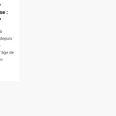
e
se :
?
 à
 depuis
e
l’âge de
on