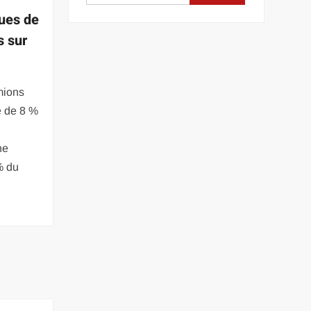
ues de
s sur
mions
é de 8 %
ne
% du