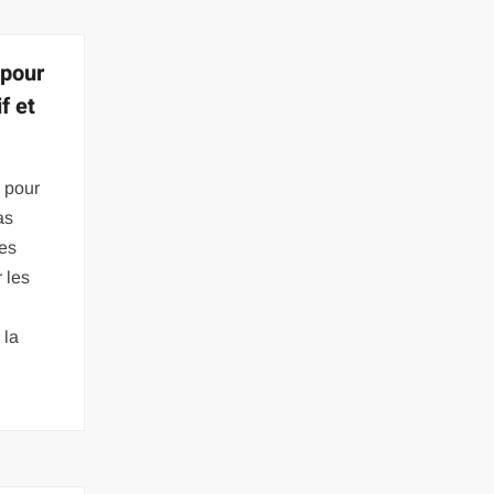
 pour
f et
 pour
as
les
 les
 la