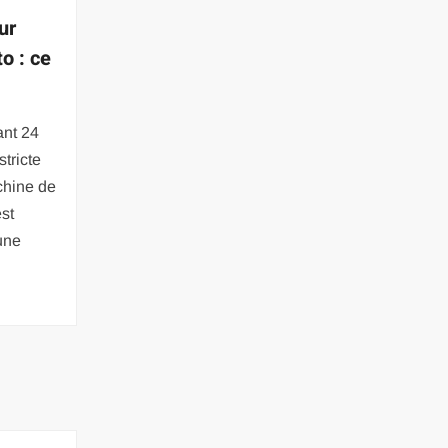
ur
o : ce
ant 24
stricte
chine de
est
une