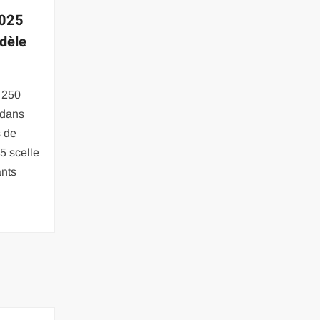
2025
odèle
: 250
 dans
s de
25 scelle
ants