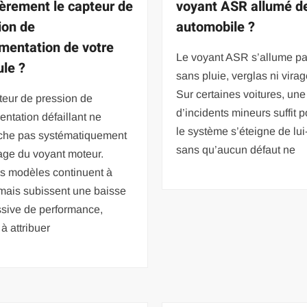
ièrement le capteur de
voyant ASR allumé de
ion de
automobile ?
imentation de votre
Le voyant ASR s’allume pa
ule ?
sans pluie, verglas ni virag
Sur certaines voitures, une
teur de pression de
d’incidents mineurs suffit 
entation défaillant ne
le système s’éteigne de lu
che pas systématiquement
sans qu’aucun défaut ne
age du voyant moteur.
ns modèles continuent à
 mais subissent une baisse
ssive de performance,
e à attribuer