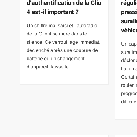
d’authentification de la Clio
régul
4 est-il important ?
press
sural
Un chiffre mal saisi et l’autoradio
véhic
de la Clio 4 se mure dans le
silence. Ce verrouillage immédiat,
Un cap
déclenché après une coupure de
suralim
batterie ou un changement
déclen
d’appareil, laisse le
l’allum
Certai
rouler,
progre
difficil