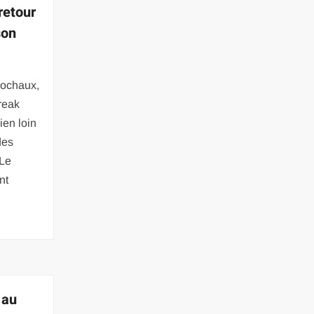
retour
son
Sochaux,
reak
ien loin
des
 Le
nt
 au