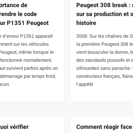
ortance de
Peugeot 308 break : 
endre le code
sur sa production et 
eur P1351 Peugeot
histoire
 d’erreur P1351 apparaît
2008. Sur les chaînes de 
mment sur les véhicules
la première Peugeot 308 b
 Peugeot, même lorsque le
vient bousculer la donne, b
 fonctionne normalement.
des standards poussifs et 
ut survient parfois après un
silhouettes sans panache.
démarrage par temps froid,
constructeur français, flaira
ucun
l’appétit
uoi vérifier
Comment réagir face