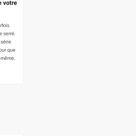
 votre
rfois
e serré.
 série
pour que
i-même,