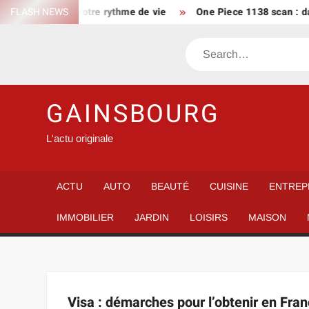
Skip
oraire Bus 249 à votre rythme de vie
FLASH NEWS
One Piece 1138 scan : date
to
content
Search
GAINSBOURG
L'actu originale
ACTU
AUTO
BEAUTÉ
CUISINE
ENTREP
IMMOBILIER
JARDIN
LOISIRS
MAISON
Visa : démarches pour l’obtenir en Fran