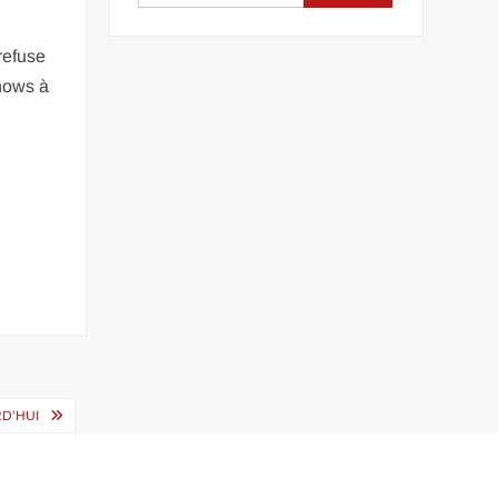
refuse
shows à
D’HUI