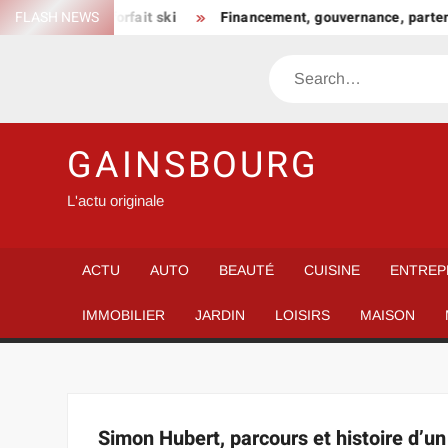
Skip
n choisir son forfait ski
FLASH NEWS
Financement, gouvernance, partenar
to
content
Search
GAINSBOURG
L'actu originale
ACTU
AUTO
BEAUTÉ
CUISINE
ENTREP
IMMOBILIER
JARDIN
LOISIRS
MAISON
Simon Hubert, parcours et histoire d’un