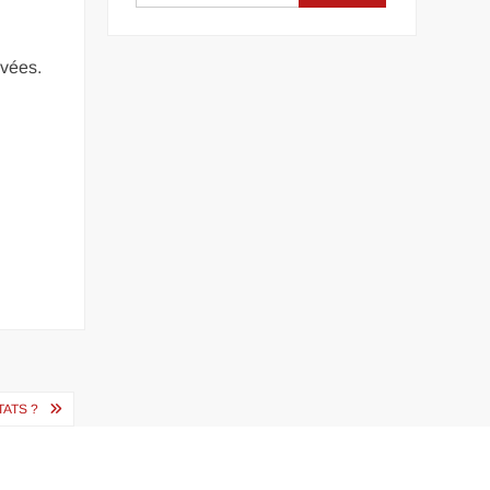
ivées.
ATS ?