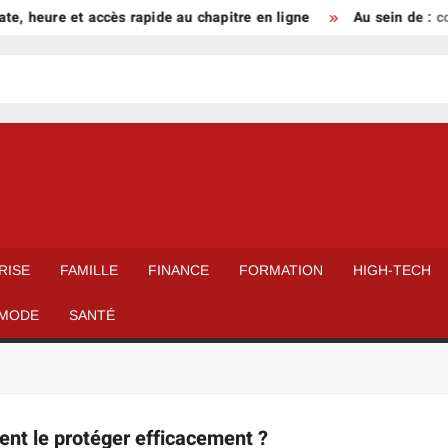
e, heure et accès rapide au chapitre en ligne
Au sein de : com
RISE
FAMILLE
FINANCE
FORMATION
HIGH-TECH
MODE
SANTÉ
ent le protéger efficacement ?