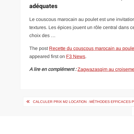
adéquates
Le couscous marocain au poulet est une invitatio
textures. Les épices jouent un rôle central dans ce
choix des …
The post
Recette du couscous marocain au poulet
appeared first on
F3 News
.
A lire en complément :
Zagwazasqim au croisement 
Navigation
CALCULER PRIX M2 LOCATION : MÉTHODES EFFICACES P
de
l’article