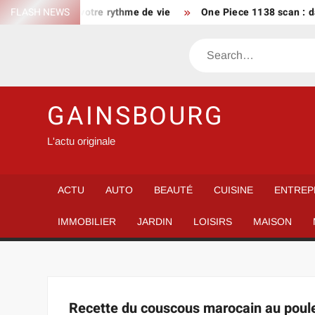
Skip
oraire Bus 249 à votre rythme de vie
FLASH NEWS
One Piece 1138 scan : dat
to
content
Search
GAINSBOURG
L'actu originale
ACTU
AUTO
BEAUTÉ
CUISINE
ENTREP
IMMOBILIER
JARDIN
LOISIRS
MAISON
Recette du couscous marocain au poulet