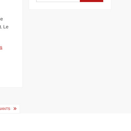
de
t. Le
es
NANTS