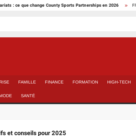
iats : ce que change County Sports Partnerships en 2026
FFF
RISE
FAMILLE
FINANCE
FORMATION
HIGH-TECH
MODE
SANTÉ
rifs et conseils pour 2025