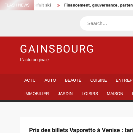
Skip
n choisir son forfait ski
FLASH NEWS
Financement, gouvernance, partenar
to
content
Search
GAINSBOURG
L'actu originale
ACTU
AUTO
BEAUTÉ
CUISINE
ENTREP
IMMOBILIER
JARDIN
LOISIRS
MAISON
Prix des billets Vaporetto à Venise : ta