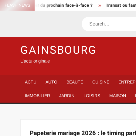
Skip
 vraiment prévoir du prochain face-à-face ?
FLASH NEWS
Transat ou fauteu
to
content
Search
GAINSBOURG
L'actu originale
ACTU
AUTO
BEAUTÉ
CUISINE
ENTREP
IMMOBILIER
JARDIN
LOISIRS
MAISON
Papeterie mariage 2026 : le timing par