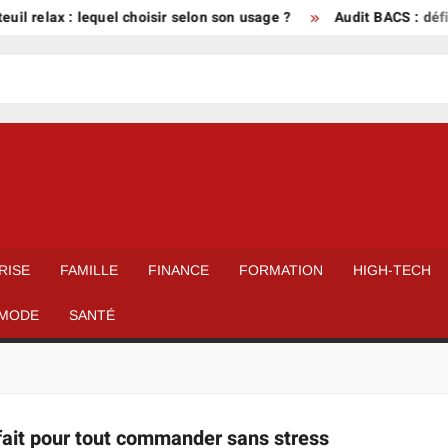
il relax : lequel choisir selon son usage ?
Audit BACS : défini
RISE
FAMILLE
FINANCE
FORMATION
HIGH-TECH
MODE
SANTÉ
fait pour tout commander sans stress