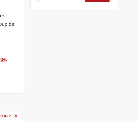
des
coup de
age
.
SON ?