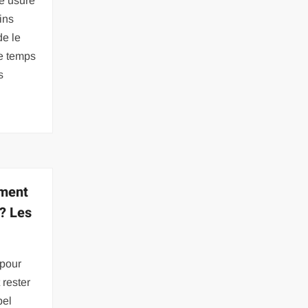
ne usure
ins
de le
re temps
s
mment
? Les
 pour
 rester
pel