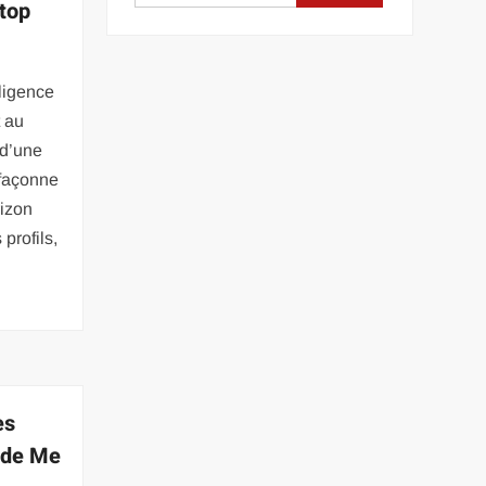
 top
lligence
t au
 d’une
 façonne
rizon
profils,
es
t de Me