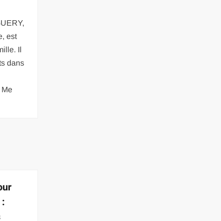
NGUERY,
, est
lle. Il
ts dans
. Me
our
 :
s