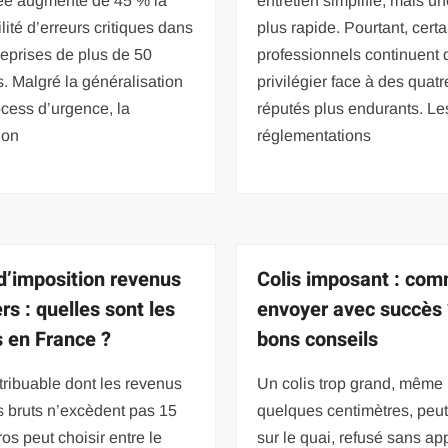
pée augmente de 45 % la
entretien simplifié, mais u
lité d’erreurs critiques dans
plus rapide. Pourtant, certa
reprises de plus de 50
professionnels continuent 
s. Malgré la généralisation
privilégier face à des quat
cess d’urgence, la
réputés plus endurants. Le
ion
réglementations
d’imposition revenus
Colis imposant : co
rs : quelles sont les
envoyer avec succès 
s en France ?
bons conseils
ribuable dont les revenus
Un colis trop grand, même
s bruts n’excèdent pas 15
quelques centimètres, peut
os peut choisir entre le
sur le quai, refusé sans ap