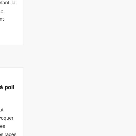
tant, la
re
nt
à poil
ut
voquer
des
es races