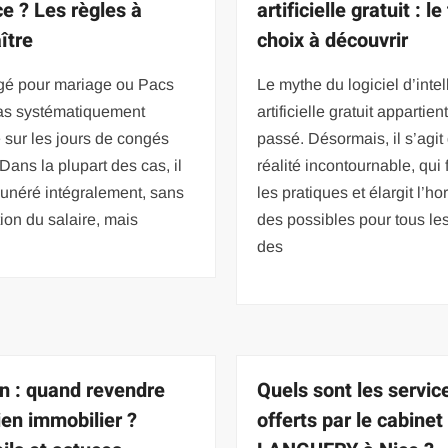
ce ? Les règles à
artificielle gratuit : le
ître
choix à découvrir
gé pour mariage ou Pacs
Le mythe du logiciel d’inte
pas systématiquement
artificielle gratuit appartien
 sur les jours de congés
passé. Désormais, il s’agit
Dans la plupart des cas, il
réalité incontournable, qui
unéré intégralement, sans
les pratiques et élargit l’ho
ion du salaire, mais
des possibles pour tous les 
des
n : quand revendre
Quels sont les servic
ien immobilier ?
offerts par le cabine