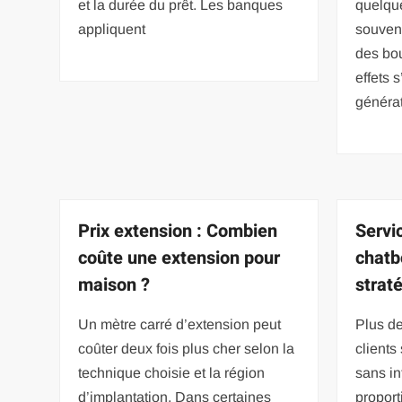
et la durée du prêt. Les banques
quelque
appliquent
souven
des bo
effets 
générat
Prix extension : Combien
Servic
coûte une extension pour
chatb
maison ?
straté
Un mètre carré d’extension peut
Plus de
coûter deux fois plus cher selon la
clients
technique choisie et la région
sans i
d’implantation. Dans certaines
propor