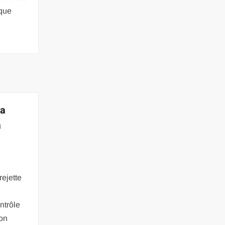
ique
sa
a
rejette
ntrôle
ion