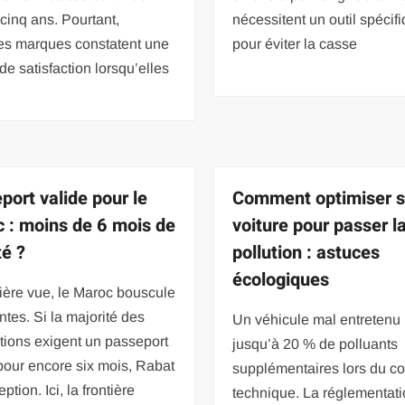
cinq ans. Pourtant,
nécessitent un outil spécif
nes marques constatent une
pour éviter la casse
de satisfaction lorsqu’elles
port valide pour le
Comment optimiser 
 : moins de 6 mois de
voiture pour passer l
té ?
pollution : astuces
écologiques
ière vue, le Maroc bouscule
entes. Si la majorité des
Un véhicule mal entretenu 
tions exigent un passeport
jusqu’à 20 % de polluants
pour encore six mois, Rabat
supplémentaires lors du co
eption. Ici, la frontière
technique. La réglementat