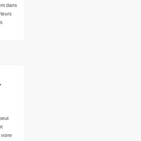
ent dans
rteurs
es
r
peut
nt
 voire