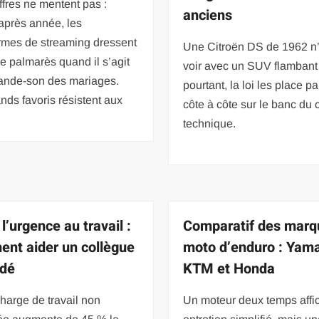
ffres ne mentent pas :
anciens
après année, les
rmes de streaming dressent
Une Citroën DS de 1962 n’
 palmarès quand il s’agit
voir avec un SUV flambant 
bande-son des mariages.
pourtant, la loi les place pa
nds favoris résistent aux
côte à côte sur le banc du 
technique.
l’urgence au travail :
Comparatif des marq
nt aider un collègue
moto d’enduro : Yam
rdé
KTM et Honda
harge de travail non
Un moteur deux temps affi