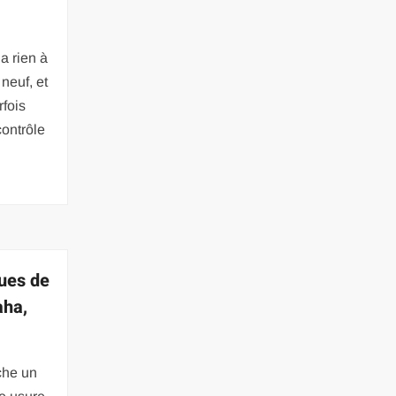
a rien à
neuf, et
rfois
contrôle
ues de
aha,
che un