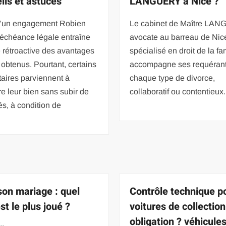
ils et astuces
LANGUERY à Nice ?
 d’un engagement Robien
Le cabinet de Maître LA
’échéance légale entraîne
avocate au barreau de Nice
e rétroactive des avantages
spécialisé en droit de la fami
 obtenus. Pourtant, certains
accompagne ses requéran
taires parviennent à
chaque type de divorce,
e leur bien sans subir de
collaboratif ou contentieux
és, à condition de
on mariage : quel
Contrôle technique p
est le plus joué ?
voitures de collection
obligation ? véhicule