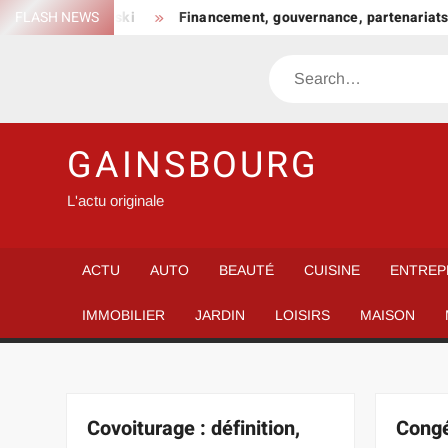
Skip
n forfait ski
FLASH NEWS
Financement, gouvernance, partenariats : ce qu
to
content
Search
GAINSBOURG
L'actu originale
ACTU
AUTO
BEAUTÉ
CUISINE
ENTREP
IMMOBILIER
JARDIN
LOISIRS
MAISON
Covoiturage : définition,
Congé