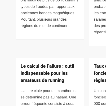
ont réduit de plus de 80 % certains
antici
types de fraudes par rapport aux
probabi
anciennes bandes magnétiques.
les ent
Pourtant, plusieurs grandes
salarié
régions du monde continuent
des pro
répartit
Le calcul de l’allure : outil
Taux 
indispensable pour les
foncie
amateurs de running
règle
L’allure cible pour un marathon ne
Un cont
se détermine pas au hasard. Une
foncier
erreur fréquente consiste à sous-
000 eur