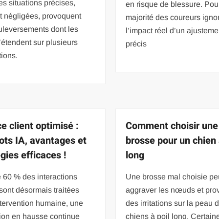
s situations précises,
en risque de blessure. Pour
t négligées, provoquent
majorité des coureurs igno
uleversements dont les
l’impact réel d’un ajusteme
s’étendent sur plusieurs
précis
ions.
e client optimisé :
Comment choisir une
ots IA, avantages et
brosse pour un chien 
gies efficaces !
long
 60 % des interactions
Une brosse mal choisie pe
 sont désormais traitées
aggraver les nœuds et pro
ntervention humaine, une
des irritations sur la peau 
tion en hausse continue
chiens à poil long. Certain