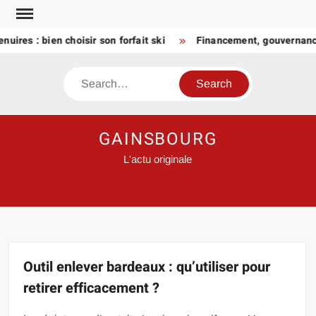
Skip
to
s : bien choisir son forfait ski
Financement, gouvernance, p
content
Search
GAINSBOURG
L'actu originale
Outil enlever bardeaux : qu’utiliser pour
retirer efficacement ?