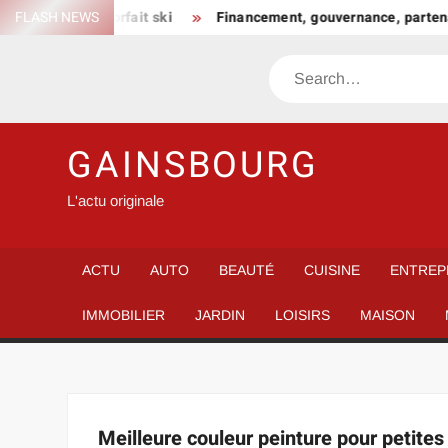
Skip
n choisir son forfait ski
FLASH NEWS
Financement, gouvernance, partenar
to
content
Search
GAINSBOURG
L'actu originale
ACTU
AUTO
BEAUTÉ
CUISINE
ENTREP
IMMOBILIER
JARDIN
LOISIRS
MAISON
Meilleure couleur peinture pour petites