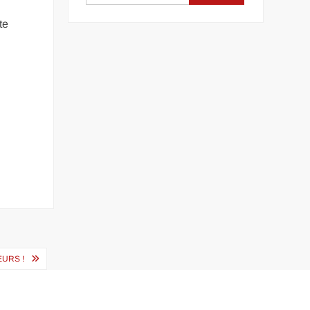
te
URS !