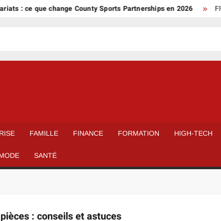
iats : ce que change County Sports Partnerships en 2026
FFF
RISE
FAMILLE
FINANCE
FORMATION
HIGH-TECH
MODE
SANTÉ
 pièces : conseils et astuces