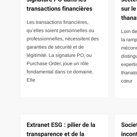
transactions financières
sur l
thana
Les transactions financières,
qu’elles soient personnelles ou
Loin de
professionnelles, nécessitent des
la ramp
garanties de sécurité et de
méconn
légitimité. La signature PO, ou
disting
Purchase Order, joue un rôle
experti
fondamental dans ce domaine.
thanato
Elle
cœur
Extranet ESG : pilier de la
Societ
transparence et de la
incon