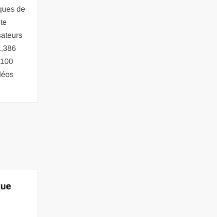
iques de
te
sateurs
1,386
 100
déos
que