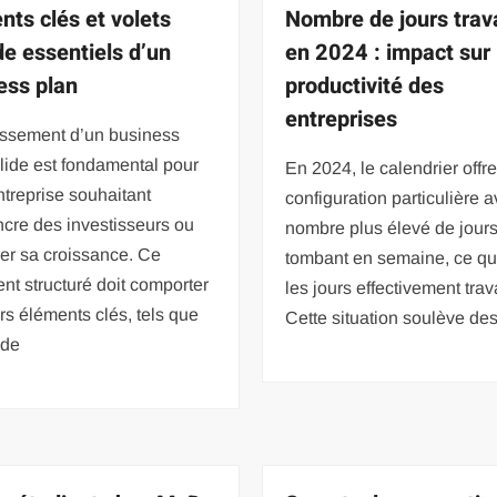
nts clés et volets
Nombre de jours trava
de essentiels d’un
en 2024 : impact sur 
ess plan
productivité des
entreprises
issement d’un business
lide est fondamental pour
En 2024, le calendrier offr
ntreprise souhaitant
configuration particulière 
cre des investisseurs ou
nombre plus élevé de jours
rer sa croissance. Ce
tombant en semaine, ce qui
t structuré doit comporter
les jours effectivement trava
rs éléments clés, tels que
Cette situation soulève de
 de