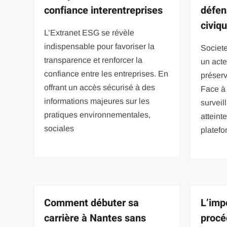
confiance interentreprises
défen
civiq
L’Extranet ESG se révèle
indispensable pour favoriser la
Societ
transparence et renforcer la
un acte
confiance entre les entreprises. En
préserv
offrant un accès sécurisé à des
Face à
informations majeures sur les
surveil
pratiques environnementales,
atteinte
sociales
platefo
Comment débuter sa
L’imp
carrière à Nantes sans
procé