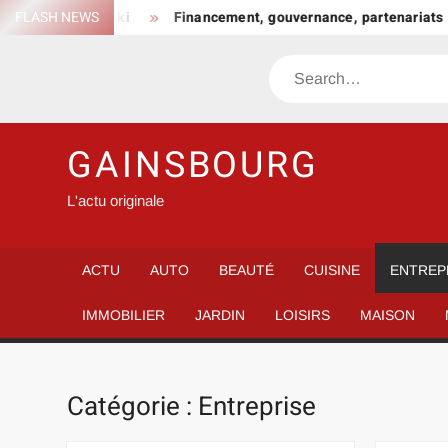
Skip
 forfait ski
FLASH NEWS
Financement, gouvernance, partenariats : ce qu
to
content
Search
GAINSBOURG
L'actu originale
ACTU
AUTO
BEAUTÉ
CUISINE
ENTREP
IMMOBILIER
JARDIN
LOISIRS
MAISON
Catégorie :
Entreprise