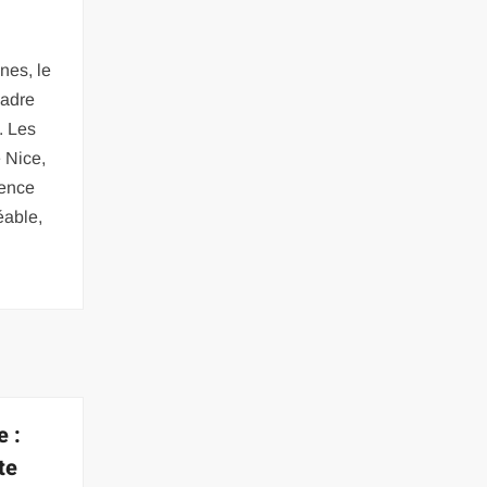
nes, le
cadre
. Les
 Nice,
vence
éable,
e :
te