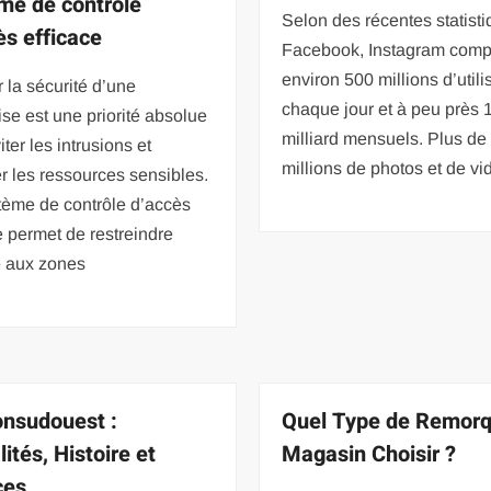
me de contrôle
Selon des récentes statist
ès efficace
Facebook, Instagram comp
environ 500 millions d’utili
 la sécurité d’une
chaque jour et à peu près 
ise est une priorité absolue
milliard mensuels. Plus de
iter les intrusions et
millions de photos et de vi
r les ressources sensibles.
tème de contrôle d’accès
e permet de restreindre
e aux zones
nsudouest :
Quel Type de Remor
ités, Histoire et
Magasin Choisir ?
ces