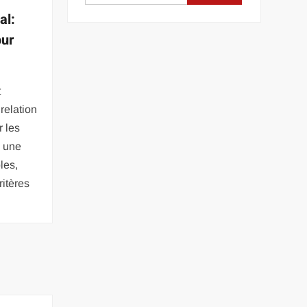
al:
our
t
relation
r les
à une
les,
ritères