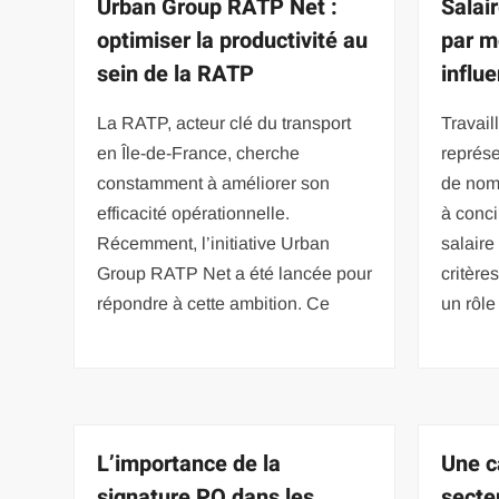
Urban Group RATP Net :
Salai
optimiser la productivité au
par m
sein de la RATP
influe
La RATP, acteur clé du transport
Travai
en Île-de-France, cherche
représe
constamment à améliorer son
de nom
efficacité opérationnelle.
à conci
Récemment, l’initiative Urban
salaire
Group RATP Net a été lancée pour
critère
répondre à cette ambition. Ce
un rôle
L’importance de la
Une c
signature PO dans les
secte