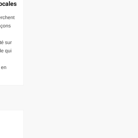
locales
erchent
açons
té sur
de qui
 en
?