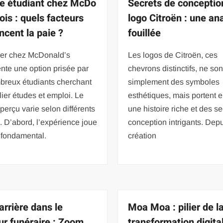
re étudiant chez McDo
Secrets de conceptio
ois : quels facteurs
logo Citroën : une an
ncent la paie ?
fouillée
ller chez McDonald’s
Les logos de Citroën, ces
nte une option prisée par
chevrons distinctifs, ne so
breux étudiants cherchant
simplement des symboles
lier études et emploi. Le
esthétiques, mais portent 
 perçu varie selon différents
une histoire riche et des s
s. D’abord, l’expérience joue
conception intrigants. Dep
 fondamental.
création
arrière dans le
Moa Moa : pilier de l
ur funéraire : Zoom
transformation digita