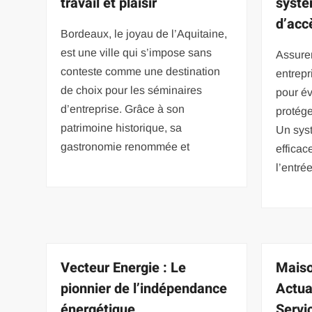
travail et plaisir
systè
d’acc
Bordeaux, le joyau de l’Aquitaine,
est une ville qui s’impose sans
Assurer
conteste comme une destination
entrepr
de choix pour les séminaires
pour év
d’entreprise. Grâce à son
protége
patrimoine historique, sa
Un sys
gastronomie renommée et
efficac
l’entré
Vecteur Energie : Le
Maiso
pionnier de l’indépendance
Actual
énergétique
Servi