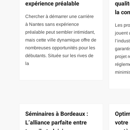
expérience préalable
qualit
la co
Chercher à démarrer une carrière
à Nantes sans expérience
Les pro
préalable peut sembler intimidant,
jouent 
mais cette ville dynamique offre de
l’indus
nombreuses opportunités pour les
garant
débutants. Située sur les rives de
projet 
la
régleme
minimi
Séminaires à Bordeaux :
Optim
L’alliance parfaite entre
votre