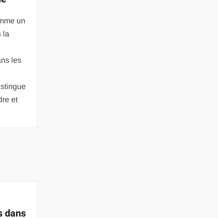
omme un
 la
ans les
istingue
re et
s dans