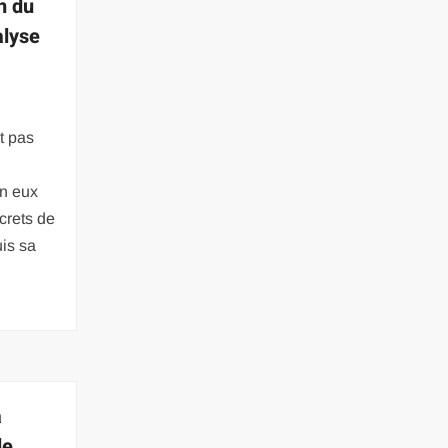
n du
alyse
nt pas
en eux
ecrets de
uis sa
a
le