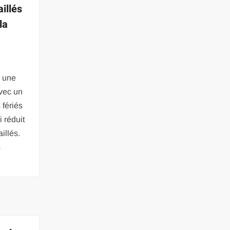
illés
la
e une
avec un
 fériés
 réduit
illés.
s