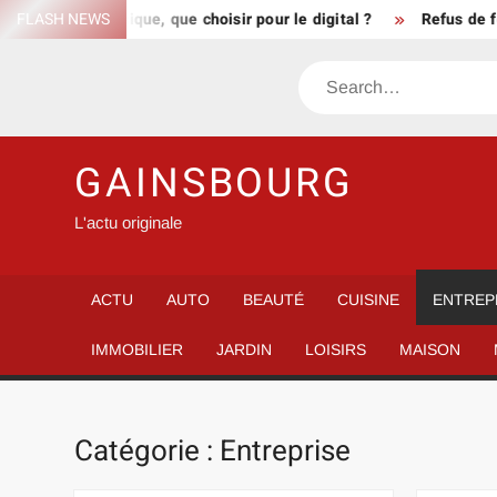
Skip
cole classique, que choisir pour le digital ?
FLASH NEWS
Refus de fermeture
to
content
Search
GAINSBOURG
L'actu originale
ACTU
AUTO
BEAUTÉ
CUISINE
ENTREP
IMMOBILIER
JARDIN
LOISIRS
MAISON
Catégorie :
Entreprise