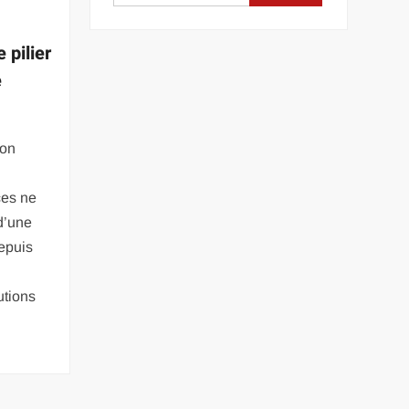
 pilier
e
ion
ces ne
d’une
epuis
utions