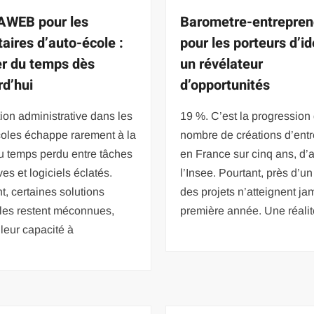
AWEB pour les
Barometre-entrepren
taires d’auto-école :
pour les porteurs d’id
r du temps dès
un révélateur
rd’hui
d’opportunités
ion administrative dans les
19 %. C’est la progression
coles échappe rarement à la
nombre de créations d’entr
u temps perdu entre tâches
en France sur cinq ans, d’
ves et logiciels éclatés.
l’Insee. Pourtant, près d’un 
t, certaines solutions
des projets n’atteignent ja
lles restent méconnues,
première année. Une réalit
leur capacité à