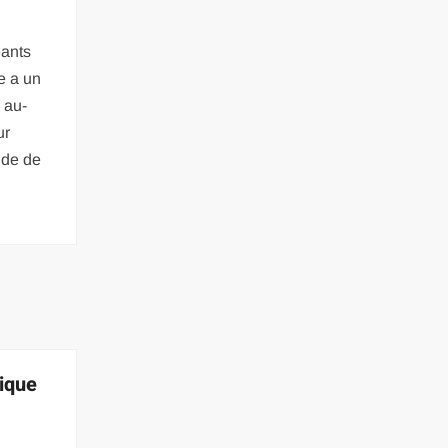
eants
e a un
 au-
ur
ude de
ique