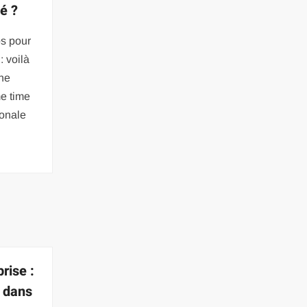
vé ?
s pour
: voilà
une
e time
ionale
prise :
 dans