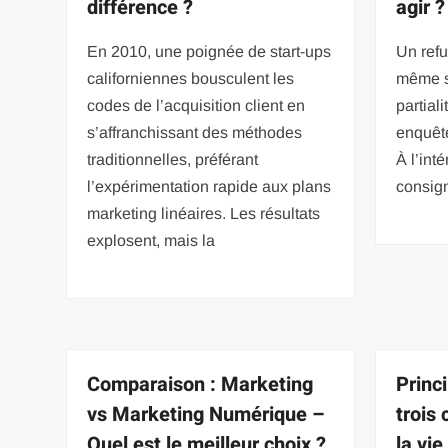
différence ?
agir ?
En 2010, une poignée de start-ups
Un ref
californiennes bousculent les
même s
codes de l’acquisition client en
partiali
s’affranchissant des méthodes
enquête
traditionnelles, préférant
À l’int
l’expérimentation rapide aux plans
consig
marketing linéaires. Les résultats
explosent, mais la
Comparaison : Marketing
Princ
vs Marketing Numérique –
trois 
Quel est le meilleur choix ?
la vie 