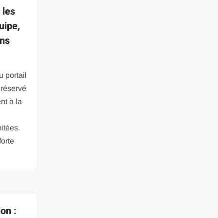
 les
uipe,
ons
 portail
réservé
nt à la
itées.
forte
ion :