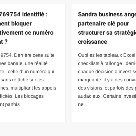
69754 identifié :
Sandra business ange
ent bloquer
partenaire clé pour
itivement ce numéro
structurer sa stratég
t ?
croissance
754. Derrière cette suite
Oubliez les tableaux Excel 
fres banale, une réalité
checklists à rallonge : derr
e : celle d’un numéro qui
chaque décision d’investi
e sans relâche sur les
marquante, il y a des convi
nes, multipliant les appels
des visions, et parfois des 
licités. Les blocages
audacieux. Certains invest
t parfois
ne