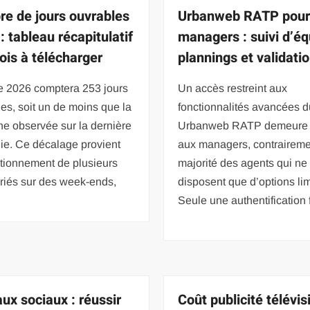
e de jours ouvrables
Urbanweb RATP pour
: tableau récapitulatif
managers : suivi d’éq
ois à télécharger
plannings et validati
e 2026 comptera 253 jours
Un accès restreint aux
es, soit un de moins que la
fonctionnalités avancées du
e observée sur la dernière
Urbanweb RATP demeure 
ie. Ce décalage provient
aux managers, contraireme
itionnement de plusieurs
majorité des agents qui ne
ériés sur des week-ends,
disposent que d’options lim
Seule une authentification 
ux sociaux : réussir
Coût publicité télévis