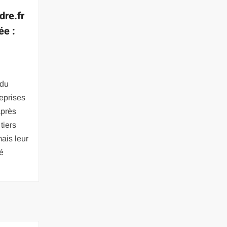
dre.fr
ée :
 du
eprises
après
tiers
mais leur
é