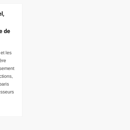
l,
ie de
et les
ière
ssement
ctions,
paris
isseurs