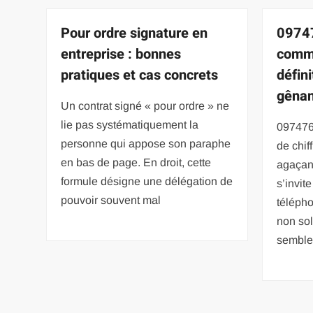
Pour ordre signature en
09747
entreprise : bonnes
comm
pratiques et cas concrets
défin
gênan
Un contrat signé « pour ordre » ne
lie pas systématiquement la
0974769
personne qui appose son paraphe
de chif
en bas de page. En droit, cette
agaçant
formule désigne une délégation de
s’invit
pouvoir souvent mal
télépho
non sol
semblen