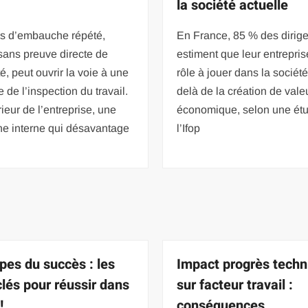
la société actuelle
us d’embauche répété,
En France, 85 % des dirig
ans preuve directe de
estiment que leur entrepris
té, peut ouvrir la voie à une
rôle à jouer dans la société
 de l’inspection du travail.
delà de la création de vale
érieur de l’entreprise, une
économique, selon une ét
ne interne qui désavantage
l’Ifop
ipes du succès : les
Impact progrès techn
clés pour réussir dans
sur facteur travail :
!
conséquences