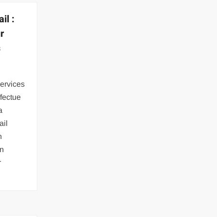
il :
r
s
ervices
ffectue
a
ail
n
un
r