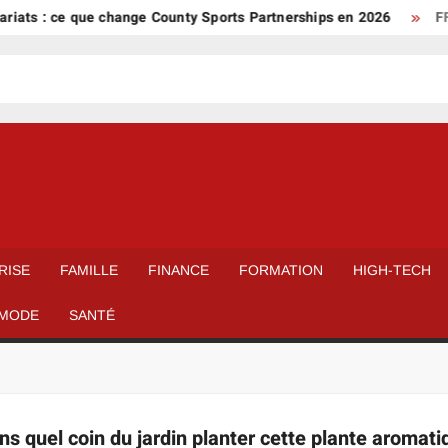
iats : ce que change County Sports Partnerships en 2026
FFF
RISE
FAMILLE
FINANCE
FORMATION
HIGH-TECH
MODE
SANTÉ
s quel coin du jardin planter cette plante aromati