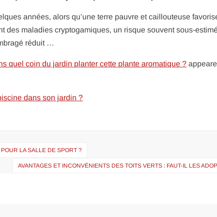
elques années, alors qu’une terre pauvre et caillouteuse favoris
nt des maladies cryptogamiques, un risque souvent sous-estimé
mbragé réduit …
s quel coin du jardin planter cette plante aromatique ?
appeared
scine dans son jardin ?
 POUR LA SALLE DE SPORT ?
AVANTAGES ET INCONVÉNIENTS DES TOITS VERTS : FAUT-IL LES ADO