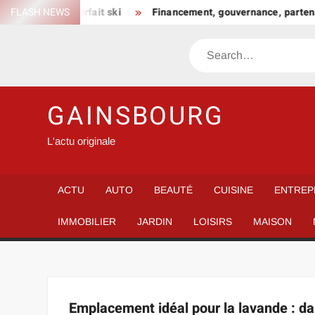
Skip
n choisir son forfait ski
FLASH NEWS
Financement, gouvernance, partenar
to
content
Search
GAINSBOURG
L'actu originale
ACTU
AUTO
BEAUTÉ
CUISINE
ENTREP
IMMOBILIER
JARDIN
LOISIRS
MAISON
Emplacement idéal pour la lavande : dan