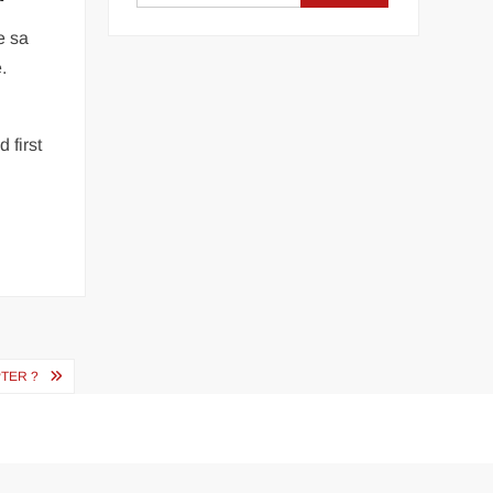
e sa
.
 first
PTER ?