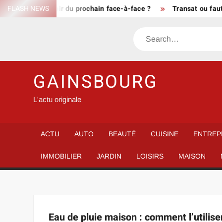
Skip
 vraiment prévoir du prochain face-à-face ?
FLASH NEWS
Transat ou faute
to
content
Search
GAINSBOURG
L'actu originale
ACTU
AUTO
BEAUTÉ
CUISINE
ENTREP
IMMOBILIER
JARDIN
LOISIRS
MAISON
Eau de pluie maison : comment l’utilise