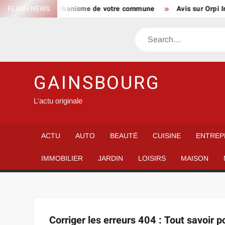
Skip
ter les cartes d’urbanisme de votre commune
FLASH NEWS
Avis sur Orpi In
to
content
Search
GAINSBOURG
L'actu originale
ACTU
AUTO
BEAUTÉ
CUISINE
ENTREP
IMMOBILIER
JARDIN
LOISIRS
MAISON
Corriger les erreurs 404 : Tout savoir p