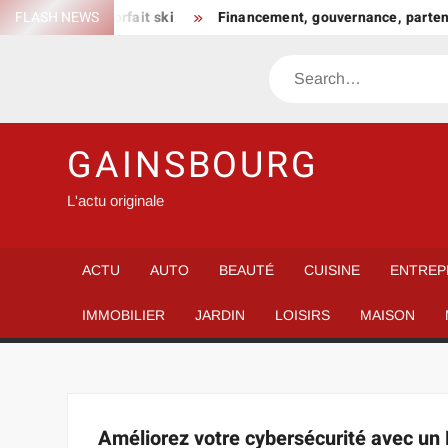
Skip
n choisir son forfait ski
FLASH NEWS
Financement, gouvernance, partenar
to
content
Search
GAINSBOURG
L'actu originale
ACTU
AUTO
BEAUTÉ
CUISINE
ENTREP
IMMOBILIER
JARDIN
LOISIRS
MAISON
Améliorez votre cybersécurité avec un 